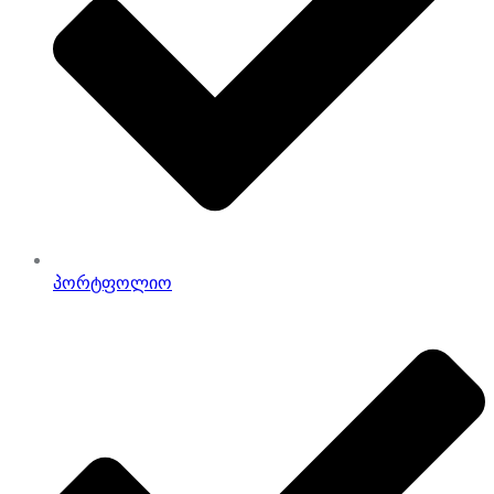
პორტფოლიო