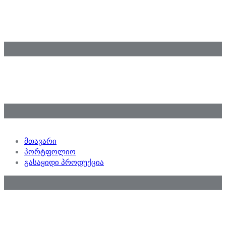
მთავარი
პორტფოლიო
გასაყიდი პროდუქცია