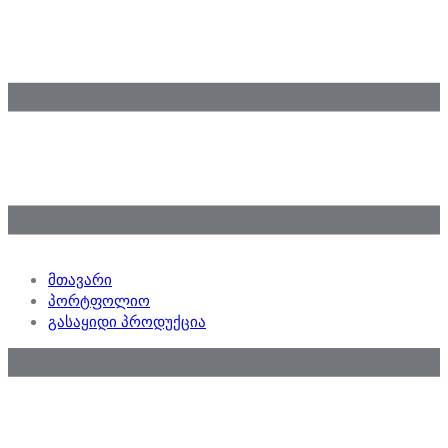
მთავარი
პორტფოლიო
გასაყიდი პროდუქცია