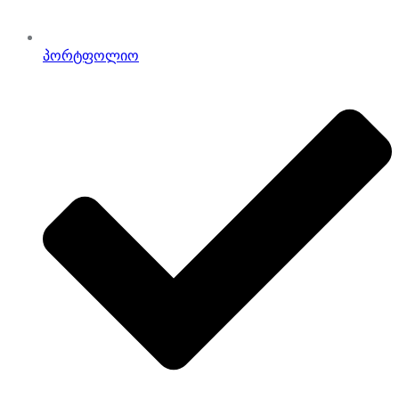
პორტფოლიო