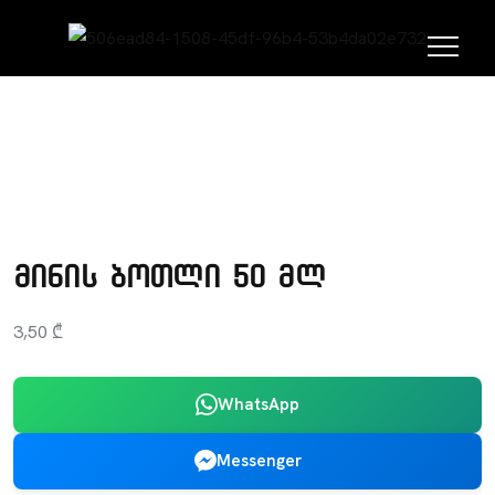
ᲛᲗᲐᲕᲐᲠᲘ
ᲞᲝᲠᲢᲤᲝᲚᲘᲝ
ᲒᲐᲡᲐᲧᲘᲓᲘ ᲞᲠᲝᲓᲣᲥᲪᲘᲐ
მინის ბოთლი 50 მლ
3,50
₾
WhatsApp
Messenger