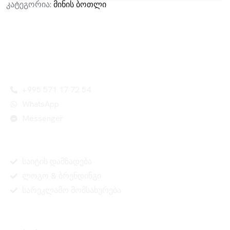
კატეგორია:
მინის ბოთლი
Leader Company - შენი წარმატების გარანტი!
კონტაქტი
+995 571 17 72 54
WhatsApp
Messenger
სერვისები
საიტის დამზადება
ლოგო & ბრენდინგი
სარეკლამო მომსახურება
ინფორმაცია