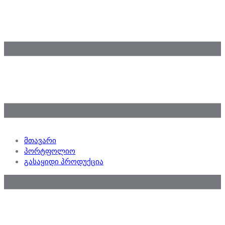
მთავარი
პორტფოლიო
გასაყიდი პროდუქცია