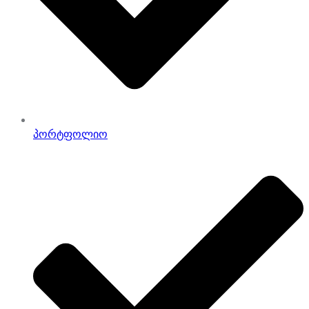
პორტფოლიო