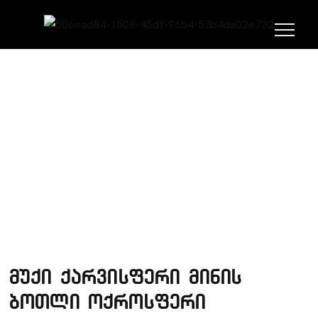
ᲛᲗᲐᲕᲐᲠᲘ
ᲞᲝᲠᲢᲤᲝᲚᲘᲝ
ᲒᲐᲡᲐᲧᲘᲓᲘ ᲞᲠᲝᲓᲣᲥᲪᲘᲐ
მუქი ქარვისფერი მინის
ბოთლი ოქროსფერი