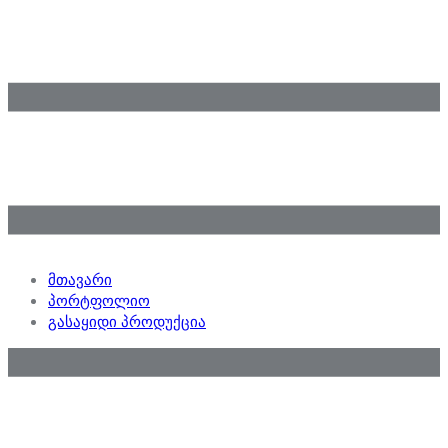
მთავარი
პორტფოლიო
გასაყიდი პროდუქცია