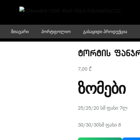
ᲛᲗᲐᲕᲐᲠᲘ
ᲞᲝᲠᲢᲤᲝᲚᲘᲝ
ᲒᲐᲡᲐᲧᲘᲓᲘ ᲞᲠᲝᲓᲣᲥᲪᲘᲐ
ტორტის ფანჯრ
7,00
₾
ზომები
25/25/20 სმ ფასი 7ლ
30/30/30სმ ფასი 8