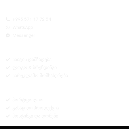
კონტაქტი
+995 571 17 72 54
WhatsApp
Messenger
სერვისები
საიტის დამზადება
ლოგო & ბრენდინგი
სარეკლამო მომსახურება
ინფორმაცია
პორტფოლიო
გასაყიდი პროდუქცია
ჰოსტინგი და დომენი