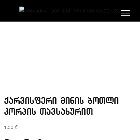
ᲛᲗᲐᲕᲐᲠᲘ
ᲞᲝᲠᲢᲤᲝᲚᲘᲝ
ᲒᲐᲡᲐᲧᲘᲓᲘ ᲞᲠᲝᲓᲣᲥᲪᲘᲐ
ქარვისფერი მინის ბოთლი
კორპის თავსახურით
1,50
₾