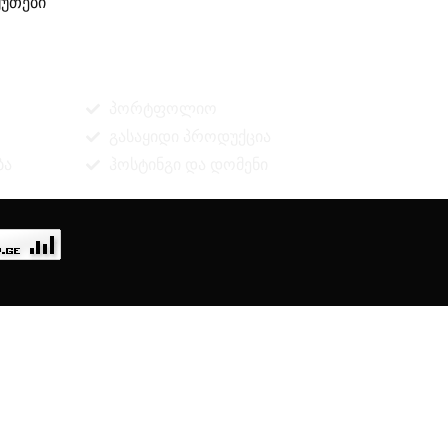
უთები
ინფორმაცია
პორტფოლიო
გასაყიდი პროდუქცია
ბა
ჰოსტინგი და დომენი