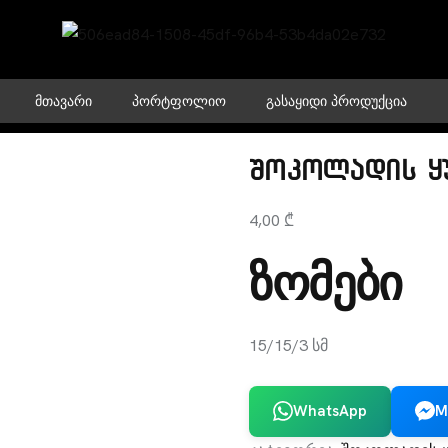
ᲛᲗᲐᲕᲐᲠᲘ
ᲞᲝᲠᲢᲤᲝᲚᲘᲝ
ᲒᲐᲡᲐᲧᲘᲓᲘ ᲞᲠᲝᲓᲣᲥᲪᲘᲐ
შოკოლადის ყ
4,00
₾
ზომები
15/15/3 სმ
WhatsApp
M