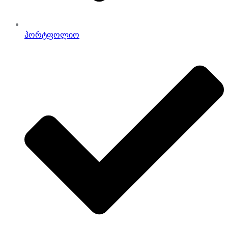
პორტფოლიო