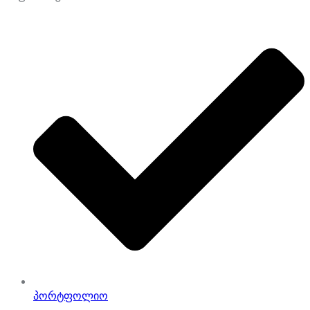
პორტფოლიო